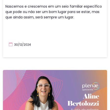
popularizar bastante tempo depois, mas atingiu níveis de 
Nascemos e crescemos em um seio familiar específico
popularidade elevados, chegando até o mundo 
que pode ou não ser um bom lugar para se estar, mas
ocidental.

que ainda assim, será sempre um lugar.
Para os hindus, os 
chakras
 se encontram e se fundem 
nas 
Nadis
, os “caminhos invisíveis dentro do nosso 
organismo”. Eles funcionam como canais condutores, 
justamente por onde nossa energia vital irá circular. Cada 
30/12/2024
um deles - e são sete principais, importante dizer - irá 
influenciar uma ou mais áreas específicas da nossa 
personalidade e saúde.  

Para trabalhar no equilíbrio dos seus 
chakras
, a chave é a 
meditação, assunto tão comentado aqui no Plenae e 
prática tão cheia de benefícios. Para Renata Rocha, 
última convidada da oitava temporada do Podcast 
Plenae e representante do pilar espírito, foi meditando 
que ela conseguiu se ajudar de diversas maneiras, 
fazendo futuramente da meditação o seu ofício. 
