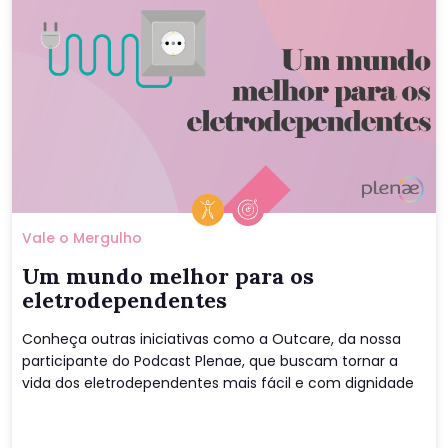
24 de Junho de 2022
Vale o Mergulho
Um mundo melhor para os
eletrodependentes
Conheça outras iniciativas como a Outcare, da nossa
“Isso desalinhou meus 
chakras
”. Você já deve ter ouvido 
participante do Podcast Plenae, que buscam tornar a
essa expressão, ainda que de brincadeira, ao longo da 
vida dos eletrodependentes mais fácil e com dignidade
sua vida. Falar em desalinhamento de 
chakras
 na cultura 
popular é falar sobre algo que te estressou, te 
desbalanceou ou algo do tipo. Mas afinal, do que se 