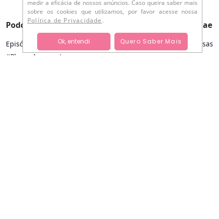
medir a eficácia de nossos anúncios. Caso queira saber mais
sobre os cookies que utilizamos, por favor acesse nossa
Compartilhar:
Política de Privacidade
.
Podcast Plenae
Grau Plenae
Ok, entendi
Quero Saber Mais
Episódios e Transcrições
Para empresas
#PlenaeApresenta
© 2026 - Plenae Todos os direitos
reservados
TERMOS DE CONSENTIMENTO
POLÍTICA DE PRIVACIDA