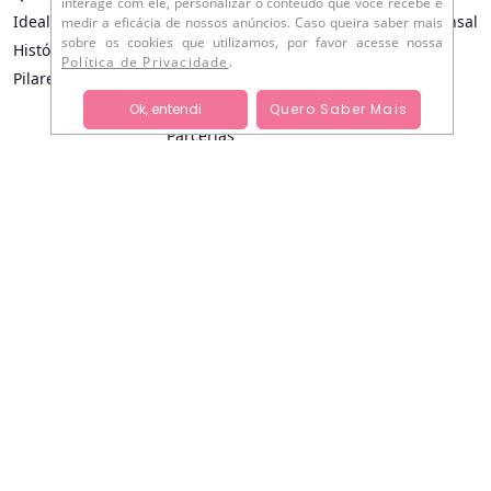
interage com ele, personalizar o conteúdo que você recebe e
Idealizadores
Crônicas Plenae
Newsletter Mensal
medir a eficácia de nossos anúncios. Caso queira saber mais
sobre os cookies que utilizamos, por favor acesse nossa
História
Começe Hoje
Política de Privacidade
.
Pilares
Plenae Indica
Entrevistas
Ok, entendi
Quero Saber Mais
Parcerias
Drops
Aprova
Eventos
Podcast Plenae
Grau Plenae
Episódios e Transcrições
Para empresas
#PlenaeApresenta