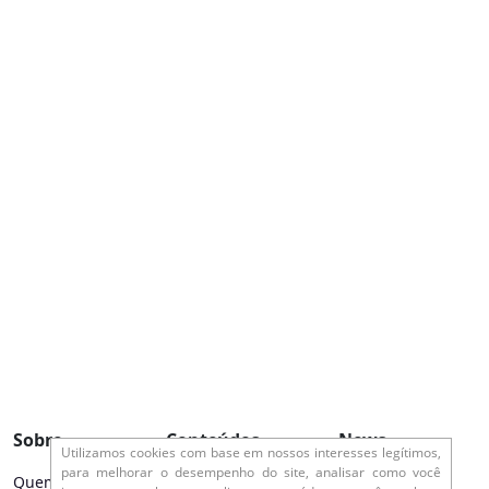
Sobre
Conteúdos
News
Utilizamos cookies com base em nossos interesses legítimos,
para melhorar o desempenho do site, analisar como você
Quem somos
Vale o mergulho
Tema da Vez